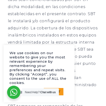
dicha modalidad, en las condiciones
establecidas en el presente contrato. SBT
le instalará y/o configurará el producto
adquirido. La cobertura de los dispositivos
inalámbricos instalados en estos equipos
vendrá limitada por la estructura interna
del domicilio del cliente, sin que SBT sea
We use cookies on our
responsable de que el cliente no pueda
website to give you the most
relevant experience by
acceder al servicio desde cualquier punto
remembering your
preferences and repeat visits.
dentro de su domicilio, ni de las
By clicking “Accept”, you
consecuencias que para él puedan
consent to the use of ALL the
cookies.
derivarse del uso del equipo suministrado
Cookie settings
bajo estas circunstancias.
ACCEPT
Need Help?
Chat with us